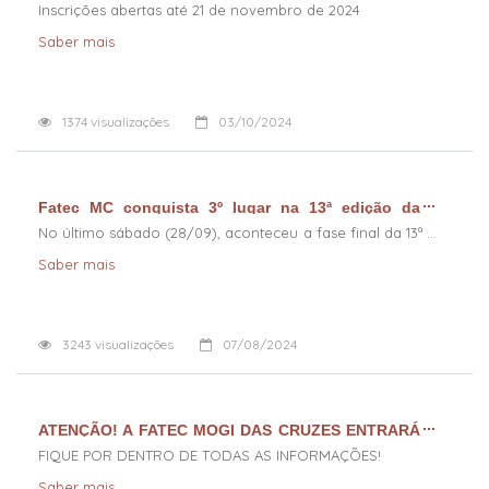
Inscrições abertas até 21 de novembro de 2024
Saber mais
1374
visualizações
03/10/2024
Fatec MC conquista 3º lugar na 13ª edição da
Maratona de Programação InterFatecs
No último sábado (28/09), aconteceu a fase final da 13ª
edição da Maratona de Programação InterFatecs,
Saber mais
realizada na Fatec Bragança Paulista. Com muito
3243
visualizações
07/08/2024
ATENÇÃO! A FATEC MOGI DAS CRUZES ENTRARÁ
EM PERÍODO DE OBRAS
FIQUE POR DENTRO DE TODAS AS INFORMAÇÕES!
Saber mais