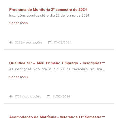
Programa de Monitoria 2º semestre de 2024
Inscrições abertas até o dia 22 de junho de 2024
Saber mais
2286
visualizações
17/02/2024
Qualifica SP – Meu Primeiro Emprego - Inscrições
Abertas
As inscrições vão até o dia 27 de fevereiro no site
www.qualificasp.sp.gov.br
Saber mais
1754
visualizações
14/02/2024
Acomodação de Matrícula - Veteranos (1º Semestre