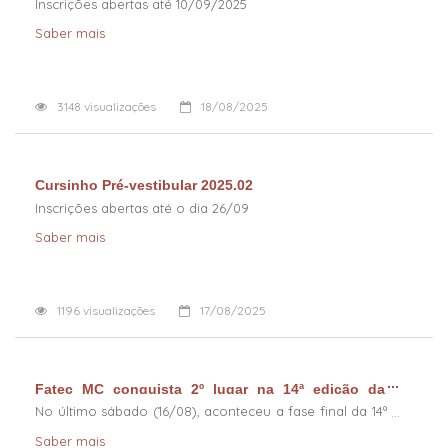
Inscrições abertas até 10/09/2025
Saber mais
3148
visualizações
18/08/2025
Cursinho Pré-vestibular 2025.02
Inscrições abertas até o dia 26/09
Saber mais
1196
visualizações
17/08/2025
Fatec MC conquista 2º lugar na 14ª edição da
Maratona de Programação InterFatecs
No último sábado (16/08), aconteceu a fase final da 14ª
edição da Maratona de Programação InterFatecs,
Saber mais
realizada na Fatec Ferraz de Vasconcelos.