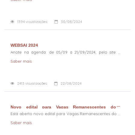
1394
visualizações
30/08/2024
WEBSAI 2024
Anote na agenda: de 05/09 a 21/09/2024, pelo site:
websai.cps.sp.gov.br
Saber mais
2413
visualizações
22/08/2024
Novo edital para Vagas Remanescentes do
primeiro semestre
Está aberto novo edital para Vagas Remanescentes do
primeiro semestre.
Saber mais