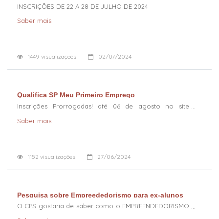
INSCRIÇÕES DE 22 A 28 DE JULHO DE 2024
Saber mais
1449
visualizações
02/07/2024
Qualifica SP Meu Primeiro Emprego
Inscrições Prorrogadas! até 06 de agosto no site
www.qualificasp.sp.gov.br
Saber mais
1152
visualizações
27/06/2024
Pesquisa sobre Empreededorismo para ex-alunos
O CPS gostaria de saber como o EMPREENDEDORISMO
é vivenciado por você.