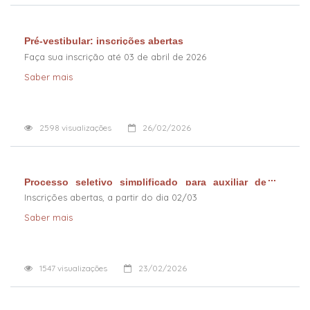
Pré-vestibular: inscrições abertas
Faça sua inscrição até 03 de abril de 2026
Saber mais
2598
visualizações
26/02/2026
Processo seletivo simplificado para auxiliar de
docente, edital nº 184/01/2026
Inscrições abertas, a partir do dia 02/03
Saber mais
1547
visualizações
23/02/2026