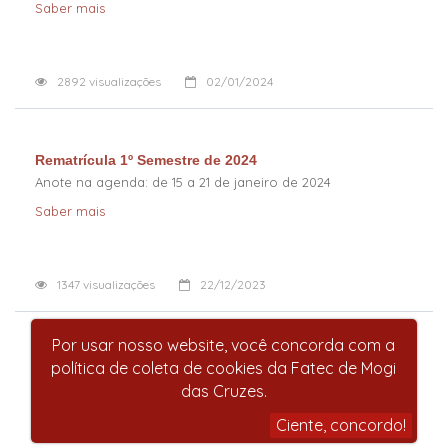
Saber mais
2892
visualizações
02/01/2024
Rematrícula 1º Semestre de 2024
Anote na agenda: de 15 a 21 de janeiro de 2024
Saber mais
1347
visualizações
22/12/2023
Por usar nosso website, você concorda com a
A Fatec Mogi das Cruzes deseja
política de coleta de cookies da Fatec de Mogi
um abençoado Natal e um 2024 com muita saúde e
das Cruzes.
prosperidade
Saber mais
Ciente, concordo!