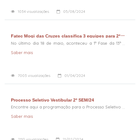
1034
visualizações
05/08/2024
Fatec Mogi das Cruzes classifica 3 equipes para 2ª
fase da maratona de programação
No último dia 18 de maio, aconteceu a 1ª Fase da 13ª
Edição INTERFATECS. Ao todo participaram 326 equipes,
Saber mais
em 38 FATECs. A Fatec Mogi das Cruzes cons
7003
visualizações
01/04/2024
Processo Seletivo Vestibular 2º SEM/24
Encontre aqui a programação para o Processo Seletivo
Vestibular 2º SEM/24.
Saber mais
2110
visualizações
21/02/2024